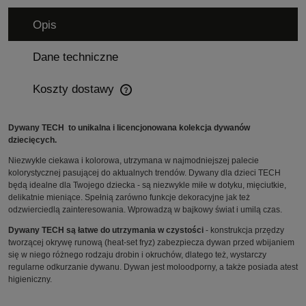
Opis
Dane techniczne
Koszty dostawy
Cena nie zawiera ewentualnych kosztów płatności
Dywany TECH to unikalna i licencjonowana kolekcja dywanów
dziecięcych.
Niezwykle ciekawa i kolorowa, utrzymana w najmodniejszej palecie
kolorystycznej pasującej do aktualnych trendów. Dywany dla dzieci TECH
będą idealne dla Twojego dziecka - są niezwykle miłe w dotyku, mięciutkie,
delikatnie mieniące. Spełnią zarówno funkcje dekoracyjne jak też
odzwierciedlą zainteresowania. Wprowadzą w bajkowy świat i umilą czas.
Dywany TECH są łatwe do utrzymania w czystości
- konstrukcja przędzy
tworzącej okrywę runową (heat-set fryz) zabezpiecza dywan przed wbijaniem
się w niego różnego rodzaju drobin i okruchów, dlatego też, wystarczy
regularne odkurzanie dywanu. Dywan jest moloodporny, a także posiada atest
higieniczny.