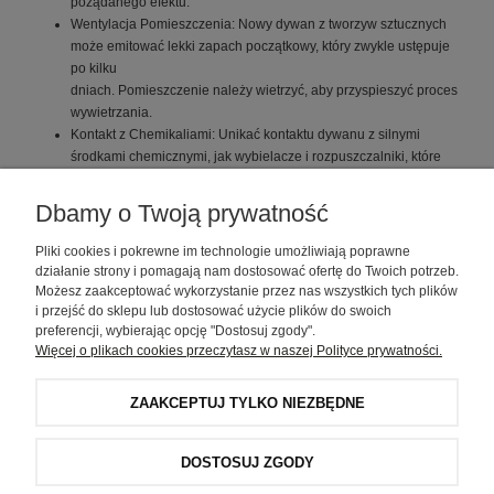
pożądanego efektu.
Wentylacja Pomieszczenia: Nowy dywan z tworzyw sztucznych
może emitować lekki zapach początkowy, który zwykle ustępuje
po kilku
dniach. Pomieszczenie należy wietrzyć, aby przyspieszyć proces
wywietrzania.
Kontakt z Chemikaliami: Unikać kontaktu dywanu z silnymi
środkami chemicznymi, jak wybielacze i rozpuszczalniki, które
mogą uszkodzić
włókna lub spowodować trwałe odbarwieni
Dbamy o Twoją prywatność
Dywany z impregnacją trudnopalną: przed użyciem dokładnie
odkurzyć. Ważność impregnacji - do pierwszego prania.
Pliki cookies i pokrewne im technologie umożliwiają poprawne
działanie strony i pomagają nam dostosować ofertę do Twoich potrzeb.
Możesz zaakceptować wykorzystanie przez nas wszystkich tych plików
i przejść do sklepu lub dostosować użycie plików do swoich
preferencji, wybierając opcję "Dostosuj zgody".
Więcej o plikach cookies przeczytasz w naszej Polityce prywatności.
Zakupy
ZAAKCEPTUJ TYLKO NIEZBĘDNE
Pomoc
DOSTOSUJ ZGODY
Moje konto