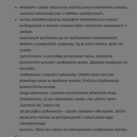
właściwe i częste odkurzanie jest kluczowym elementem dywanu,
zarówno wełnianego jak i z włókien syntetycznych.
cechą charakterystyczną wszystkich włókienniczych pokryć
podłogowych o okrywie runowej ciętej i strzyżonej wykonanych z
włókien
naturalnych jest tendencja do wychodzenia elementarnych
włókien z powierzchni użytkowej. Są to luźne włókna, które nie
zostały
zamocowane, a pozostały po procesie cięcia, strzyżenia
powierzchni runowej i podklejenia spodu. Zjawisko występuje na
początku
użytkowania i niepokoi nabywców. Ubytek masy runa nie
powoduje zmian w strukturze wyrobu. Podczas użytkowania
powierzchnia runowa
ulega spilśnieniu i zjawisko wychodzenia włókienek ulega
zmniejszeniu, aż do całkowitego zaniku. Aby skrócić okres
„kurzenia się” zaleca się
od początku użytkowania – częste i staranne odkurzanie. Jest to
skuteczna metoda na przyśpieszenie i zakończenie tego
nieuniknionego
procesu. Okres ten zależy od intensywności użytkowania wyrobu.