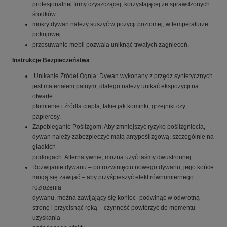
profesjonalnej firmy czyszczącej, korzystającej ze sprawdzonych
środków.
mokry dywan należy suszyć w pozycji poziomej, w temperaturze
pokojowej.
przesuwanie mebli pozwala uniknąć trwałych zagnieceń.
Instrukcje Bezpieczeństwa
Unikanie Źródeł Ognia: Dywan wykonany z przędz syntetycznych
jest materiałem palnym, dlatego należy unikać ekspozycji na
otwarte
płomienie i źródła ciepła, takie jak kominki, grzejniki czy
papierosy.
Zapobieganie Poślizgom: Aby zmniejszyć ryzyko poślizgnięcia,
dywan należy zabezpieczyć matą antypoślizgową, szczególnie na
gładkich
podłogach. Alternatywnie, można użyć taśmy dwustronnej.
Rozwijanie dywanu – po rozwinięciu nowego dywanu, jego końce
mogą się zawijać – aby przyśpieszyć efekt równomiernego
rozłożenia
dywanu, można zawijający się koniec- podwinąć w odwrotną
stronę i przycisnąć ręką – czynność powtórzyć do momentu
uzyskania