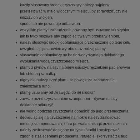
każdy stosowany środek czyszczący należy najpierw
przetestować w mało widocznym miejscu, by sprawdzić, czy nie
niszczy on włókien,
spodu lub nie powoduje odbarwień.
wszystkie plamy i zabrudzenia powinny być usuwane tak szybko
jak to tylko możliwe aby zapobiec trwałym przebarwieniom.
należy stosować środki odplamiające przeznaczone do tego celu,
uwzględniając surowiec wyrobu oraz rodzaj plamy.
stosowanie odplamiaczy na bazie wody wymaga dokładnego
wypłukania wodą czyszczonego miejsca.
plamy z płynów należy najpierw osuszyć ręcznikiem papierowym
lub chłonną szmatką.
nigdy nie należy trzeć plam – to powiększa zabrudzenie i
zniekształca runo.
plamę usuwamy od „krawędzi do jej środka”
zawsze przed czyszczeniem szamponem – dywan należy
dokładnie odkurzyć.
nie wolno podczas czyszczenia dopuścić do jego przemoczenia.
decydując się na czyszczenie na mokro należy zastosować
metodę szamponowania, która pozwala uniknąć przemoczenia.
należy zastosować dostępne na rynku środki i postępować
zgodnie z zaleceniami producenta. Najlepiej skorzystać z usług