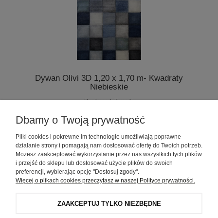
Dywan Olivi 3D 1,20 x 1,70 m- Kwadraty
Niebieskie
Producent:
Turecki
349,00 zł
Dbamy o Twoją prywatność
Pliki cookies i pokrewne im technologie umożliwiają poprawne
DO KOSZYKA
działanie strony i pomagają nam dostosować ofertę do Twoich potrzeb.
Możesz zaakceptować wykorzystanie przez nas wszystkich tych plików
i przejść do sklepu lub dostosować użycie plików do swoich
preferencji, wybierając opcję "Dostosuj zgody".
Więcej o plikach cookies przeczytasz w naszej Polityce prywatności.
Zakupy
ZAAKCEPTUJ TYLKO NIEZBĘDNE
Pomoc