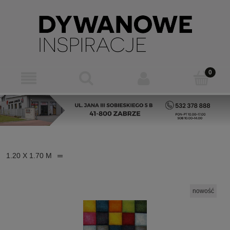
1.20 X 1.70 M
nowość