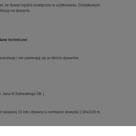
wi, że dywan będzie praktyczny w użytkowaniu. Dodatkowym
likację na dywanie.
dane techniczne
'.
anżację i nie zawierają się w ofercie dywanów.
. Jana III Sobieskiego 5B |
ści powyżej 10 mb i dywany o rozmiarze powyżej 2,00x3,00 m.