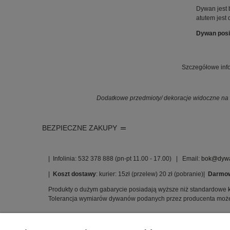
Dywan jest 
atutem jest
Dywan posia
Szczegółowe info
Dodatkowe przedmioty/ dekoracje widoczne na z
BEZPIECZNE ZAKUPY
| Infolinia: 532 378 888 (pn-pt 11.00 - 17.00) | Email:
bok@dywa
|
Koszt dostawy
: kurier: 15zł (przelew) 20 zł (pobranie)|
Darmow
Produkty o dużym gabarycie posiadają wyższe niż standardowe
Tolerancja wymiarów dywanów podanych przez producenta może