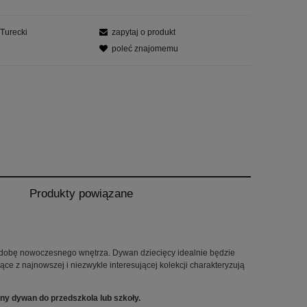
Turecki
zapytaj o produkt
poleć znajomemu
Produkty powiązane
 nie zawiera ewentualnych kosztów
ości
zdobę nowoczesnego wnętrza. Dywan dziecięcy idealnie będzie
ce z najnowszej i niezwykle interesującej kolekcji charakteryzują
ny dywan do przedszkola lub szkoły.