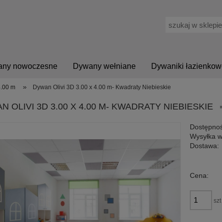
ny nowoczesne
Dywany wełniane
Dywaniki łazienkow
»
4.00 m
Dywan Olivi 3D 3.00 x 4.00 m- Kwadraty Niebieskie
N OLIVI 3D 3.00 X 4.00 M- KWADRATY NIEBIESKIE
Dostępnoś
Wysyłka w
Dostawa:
Cena nie zawiera ewen
Cena:
płatności
szt