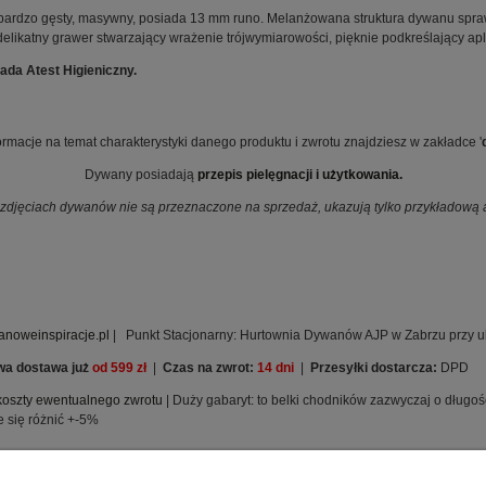
bardzo gęsty, masywny, posiada 13 mm runo. Melanżowana struktura dywanu spra
 delikatny grawer stwarzający wrażenie trójwymiarowości, pięknie podkreślający ap
da Atest Higieniczny.
rmacje na temat charakterystyki danego produktu i zwrotu znajdziesz w zakładce '
Dywany posiadają
przepis pielęgnacji i użytkowania.
djęciach dywanów nie są przeznaczone na sprzedaż, ukazują tylko przykładową ar
noweinspiracje.pl
| Punkt Stacjonarny: Hurtownia Dywanów AJP w Zabrzu przy ul
a dostawa już
od 599 zł
|
Czas na zwrot:
14 dni
|
Przesyłki dostarcza:
DPD
koszty ewentualnego zwrotu
| Duży gabaryt: to belki chodników zazwyczaj o długo
 się różnić +-5%